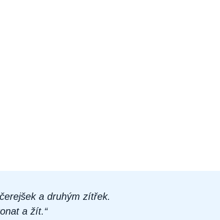
čerejšek a druhým zítřek.
nat a žít.“