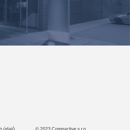
h údajů
© 2023 Compactive s.r.o.