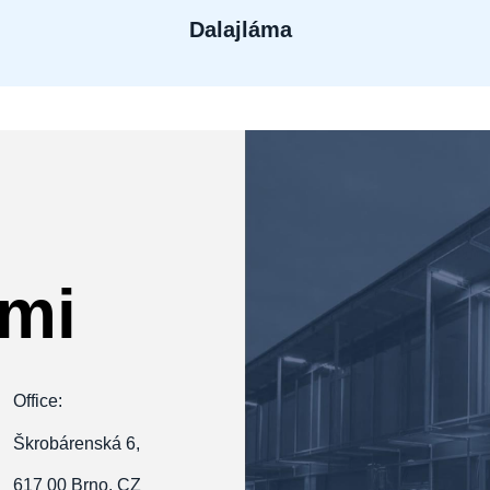
Dalajláma
ámi
Office:
Škrobárenská 6,
617 00 Brno, CZ