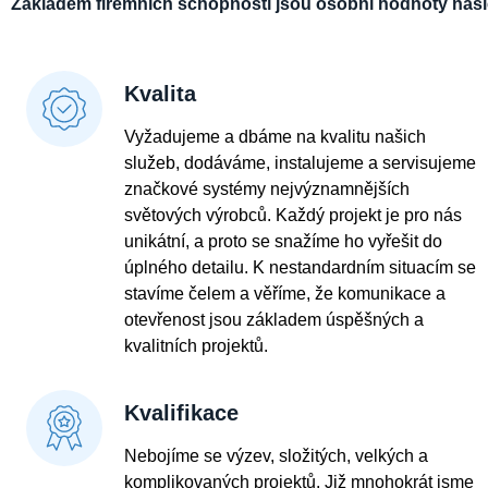
Základem firemních schopností jsou osobní hodnoty našic
Kvalita
Vyžadujeme a dbáme na kvalitu našich
služeb, dodáváme, instalujeme a servisujeme
značkové systémy nejvýznamnějších
světových výrobců. Každý projekt je pro nás
unikátní, a proto se snažíme ho vyřešit do
úplného detailu. K nestandardním situacím se
stavíme čelem a věříme, že komunikace a
otevřenost jsou základem úspěšných a
kvalitních projektů.
Kvalifikace
Nebojíme se výzev, složitých, velkých a
komplikovaných projektů. Již mnohokrát jsme