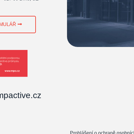
RMULÁŘ
pactive.cz
Prohlášení o ochraně osobníc