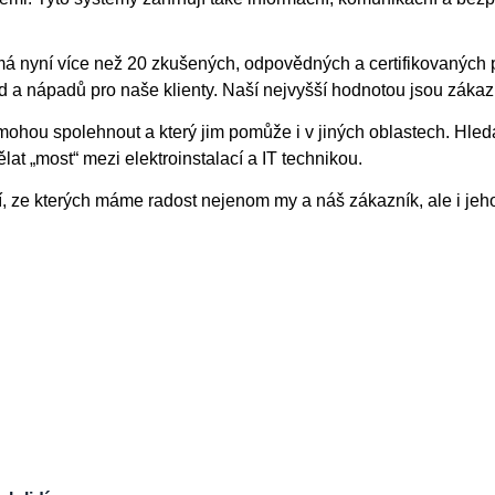
rá má nyní více než 20 zkušených, odpovědných a certifikovaných
 a nápadů pro naše klienty. Naší nejvyšší hodnotou jsou zákazníc
 mohou spolehnout a který jim pomůže i v jiných oblastech. Hle
at „most“ mezi elektroinstalací a IT technikou.
í, ze kterých máme radost nejenom my a náš zákazník, ale i jeh