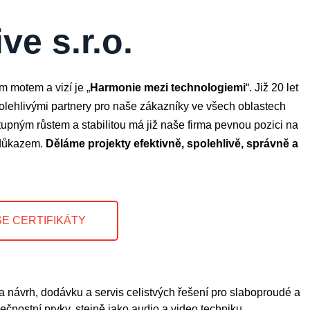
e s.r.o.
 motem a vizí je „
Harmonie mezi technologiemi
“. Již 20 let
polehlivými partnery pro naše zákazníky ve všech oblastech
upným růstem a stabilitou má již naše firma pevnou pozici na
 důkazem.
Děláme projekty efektivně, spolehlivě, správně a
E CERTIFIKÁTY
a návrh, dodávku a servis celistvých řešení pro slaboproudé a
čnostní prvky, stejně jako audio a video techniku.