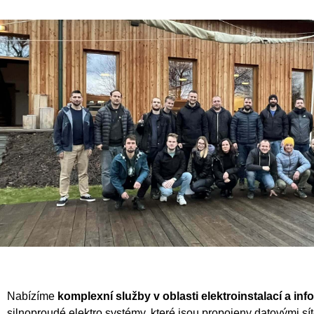
Nabízíme
komplexní služby v oblasti elektroinstalací a i
silnoproudé elektro systémy, které jsou propojeny datovými sí