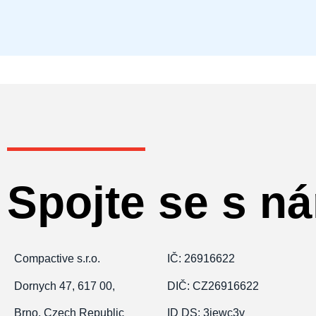
Spojte se s n
Compactive s.r.o.
IČ: 26916622
Dornych 47, 617 00,
DIČ: CZ26916622
Brno, Czech Republic
ID
DS: 3jewc3v