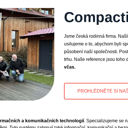
Compactiv
Jsme česká rodinná firma. Naším
usilujeme o to, abychom byli s
působení naší společnosti. Post
trhu. Naše reference jsou toho
včas.
PROHLÉDNĚTE SI NAŠ
nformačních a komunikačních technologií
. Specializujeme se n
těmi. Tyto systémy zahrnují také informační, komunikační a bezpe