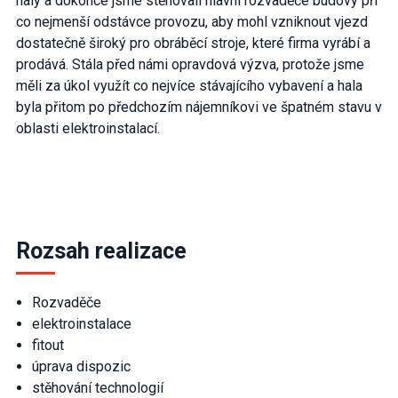
haly a dokonce jsme stěhovali hlavní rozvaděče budovy při
co nejmenší odstávce provozu, aby mohl vzniknout vjezd
dostatečně široký pro obráběcí stroje, které firma vyrábí a
prodává. Stála před námi opravdová výzva, protože jsme
měli za úkol využít co nejvíce stávajícího vybavení a hala
byla přitom po předchozím nájemníkovi ve špatném stavu v
oblasti elektroinstalací.
Rozsah realizace
Rozvaděče
elektroinstalace
fitout
úprava dispozic
stěhování technologií