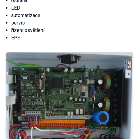
ostraha
LED
automatizace
servis
řízení osvětlení
EPS