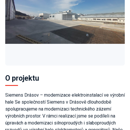
O projektu
Siemens Drásov – modernizace elektroinstalací ve výrobní
hale Se společností Siemens v Drásově dlouhodobě
spolupracujeme na modernizaci technického zázemí
výrobních prostor. V rámci realizací jsme se podíleli na
úpravách a modernizaci silnoproudých i slaboproudých
rozvodů ve výrobní hale elektromotorů a generátorů. Naše